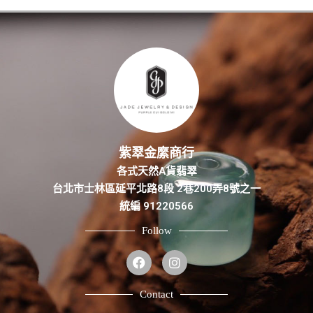
紫翠金縻商行
各式天然A貨翡翠
台北市士林區延平北路8段 2巷200弄8號之一
統編 91220566
Follow
Contact