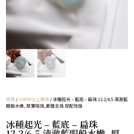
首頁
/
10MM以上單珠
/ 冰種起光 – 藍底 – 扁珠 12.2/6.5 清澈藍
眼般水嫩, 厚實隔珠,素雅主珠 搭配性強
冰種起光 – 藍底 – 扁珠
12.2/6.5 清澈藍眼般水嫩, 厚