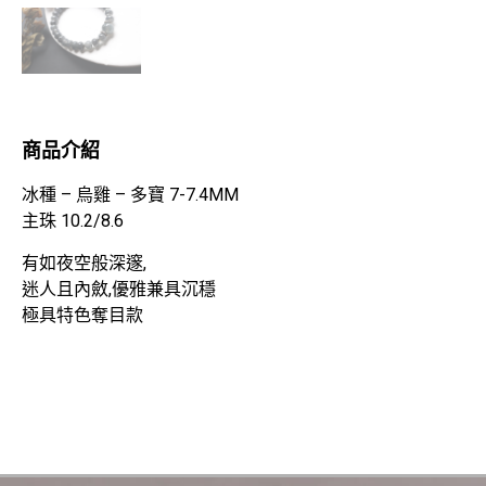
商品介紹
冰種 – 烏雞 – 多寶 7-7.4MM
主珠 10.2/8.6
有如夜空般深邃,
迷人且內斂,優雅兼具沉穩
極具特色奪目款