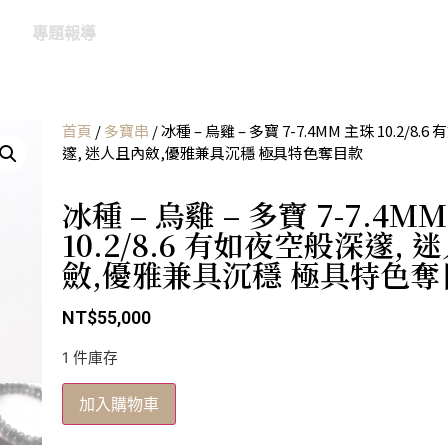
專題報導
首頁
/
多寶串
/ 冰種 – 烏雞 – 多寶 7-7.4MM 主珠 10.2/8
邃, 迷人且內斂,優雅兼具沉穩 極具特色奪目款
冰種 – 烏雞 – 多寶 7-7.4M
10.2/8.6 有如夜空般深邃, 
斂,優雅兼具沉穩 極具特色奪
NT$
55,000
1 件庫存
加入購物車