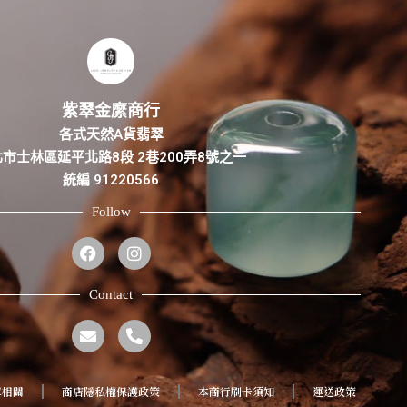
紫翠金縻商行
各式天然A貨翡翠
市士林區延平北路8段 2巷200弄8號之一
統編 91220566
Follow
Contact
單相關
商店隱私權保護政策
本商行刷卡須知
運送政策