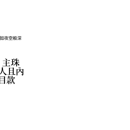
登入/註冊
.6 有如夜空般深
M 主珠
迷人且內
目款