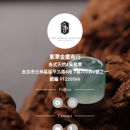
紫翠金縻商行
各式天然A貨翡翠
台北市士林區延平北路8段 2巷200弄8號之一
統編 91220566
Follow
Contact