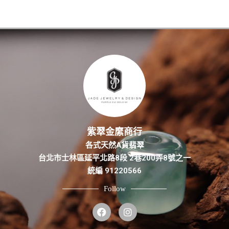
紫翠金縻商行
各式天然A貨翡翠
台北市士林區延平北路8段 2巷200弄8號之一
統編 91220566
Follow