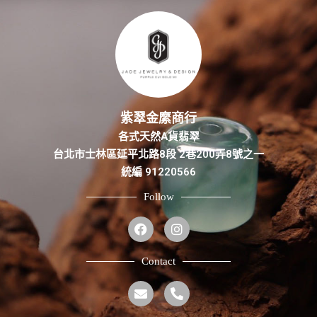
紫翠金縻商行
各式天然A貨翡翠
台北市士林區延平北路8段 2巷200弄8號之一
統編 91220566
Follow
Contact